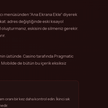
ayıcı menüsünden "Ana Ekrana Ekle" diyerek
at: adres değiştiğinde eski kısayol
oluşturmanız, eskisini de silmeniz gerekir.
ır.
enin üstünde. Casino tarafında Pragmatic
. Mobilde de bütün bu içerik eksiksiz
oranı bir kez daha kontrol edin. İkinci sık
edir.