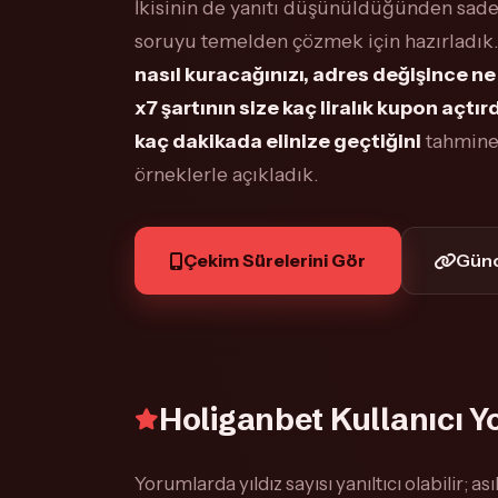
İkisinin de yanıtı düşünüldüğünden sade.
soruyu temelden çözmek için hazırladık
nasıl kuracağınızı, adres değişince n
x7 şartının size kaç liralık kupon açtır
kaç dakikada elinize geçtiğini
tahmine
örneklerle açıkladık.
Çekim Sürelerini Gör
Günc
Holiganbet Kullanıcı Y
Yorumlarda yıldız sayısı yanıltıcı olabilir; 