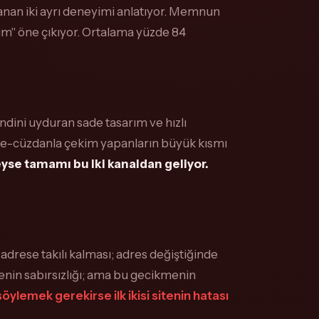
şanan iki ayrı deneyimi anlatıyor. Memnun
evrim" öne çıkıyor. Ortalama yüzde 84
ndini uyduran sade tasarım ve hızlı
e e-cüzdanla çekim yapanların büyük kısmı
yse tamamı bu iki kanaldan geliyor.
adrese takılı kalması; adres değiştiğinde
yenin sabırsızlığı; ama bu gecikmenin
söylemek gerekirse ilk ikisi sitenin hatası