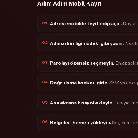
Adım Adım Mobil Kayıt
Adresi mobilde teyit edip açın.
Duyuru 
Adınızı kimliğinizdeki gibi yazın.
Kısalt
Parolayı özensiz seçmeyin.
En az sekiz
Doğrulama kodunu girin.
SMS ya da e-po
Ana ekrana kısayol ekleyin.
Tarayıcı me
Belgeleri hemen yükleyin.
İlk çekimini