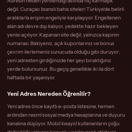
Adresin neden yenilendiği aslında hiç karmaşık
değil. Curaçao lisanslı bahis siteleri Türkiye'de belirli
aralıklarla erişim engeliyle karşılaşıyor. Engellenen
alan adı devre dışı kalıyor, yedekte hazır bekleyen
yenisi açılıyor. Kapanan site değil, yalnızca kapının
numarası. Bakiyeniz, açık kuponlarınız ve bonus
çevrim ilerlemeniz sunucuda olduğu gibi duruyor;
yeni adresten girdiğinizde her şeyi bıraktığınız
yerde bulursunuz. Bu geçiş genellikle iki ila dört
haftada bir yaşanıyor.
Yeni Adres Nereden Öğrenilir?
Yeni adres önce kayıtlı e-posta listesine, hemen
ardından resmî sosyal medya hesaplarına ve duyuru
kanalına düşüyor. Mobil kısayol kullananların çoğu