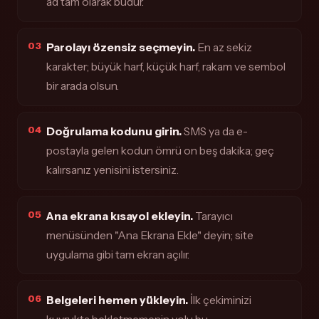
ad tam olarak budur.
Parolayı özensiz seçmeyin.
En az sekiz
karakter; büyük harf, küçük harf, rakam ve sembol
bir arada olsun.
Doğrulama kodunu girin.
SMS ya da e-
postayla gelen kodun ömrü on beş dakika; geç
kalırsanız yenisini istersiniz.
Ana ekrana kısayol ekleyin.
Tarayıcı
menüsünden "Ana Ekrana Ekle" deyin; site
uygulama gibi tam ekran açılır.
Belgeleri hemen yükleyin.
İlk çekiminizi