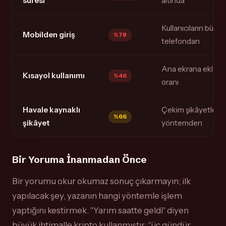
süresi
altında
Kullanıcıların büyü
Mobilden giriş
%78
telefondan
Ana ekrana ekleyen
Kısayol kullanımı
%46
oranı
Havale kaynaklı
Çekim şikâyetlerin
%66
şikâyet
yöntemden
Bir Yoruma İnanmadan Önce
Bir yorumu okur okumaz sonuç çıkarmayın; ilk
yapılacak şey, yazanın hangi yöntemle işlem
yaptığını kestirmek. "Yarım saatte geldi" diyen
büyük ihtimalle kripto kullanmıştır; "üç gündür