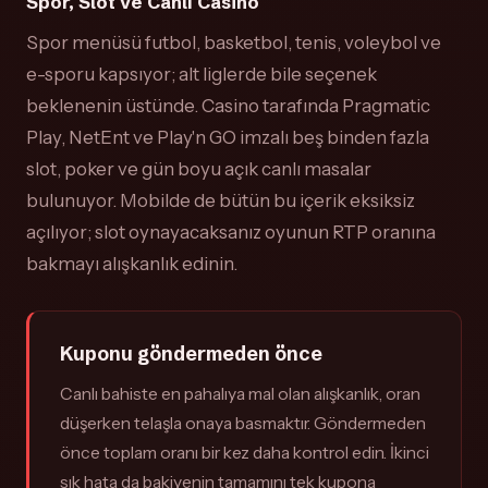
Spor, Slot ve Canlı Casino
Spor menüsü futbol, basketbol, tenis, voleybol ve
e-sporu kapsıyor; alt liglerde bile seçenek
beklenenin üstünde. Casino tarafında Pragmatic
Play, NetEnt ve Play'n GO imzalı beş binden fazla
slot, poker ve gün boyu açık canlı masalar
bulunuyor. Mobilde de bütün bu içerik eksiksiz
açılıyor; slot oynayacaksanız oyunun RTP oranına
bakmayı alışkanlık edinin.
Kuponu göndermeden önce
Canlı bahiste en pahalıya mal olan alışkanlık, oran
düşerken telaşla onaya basmaktır. Göndermeden
önce toplam oranı bir kez daha kontrol edin. İkinci
sık hata da bakiyenin tamamını tek kupona