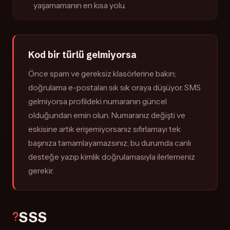
yaşamamanın en kısa yolu.
Kod bir türlü gelmiyorsa
Önce spam ve gereksiz klasörlerine bakın;
doğrulama e-postaları sık sık oraya düşüyor. SMS
gelmiyorsa profildeki numaranın güncel
olduğundan emin olun. Numaranız değişti ve
eskisine artık erişemiyorsanız sıfırlamayı tek
başınıza tamamlayamazsınız; bu durumda canlı
desteğe yazıp kimlik doğrulamasıyla ilerlemeniz
gerekir.
SSS