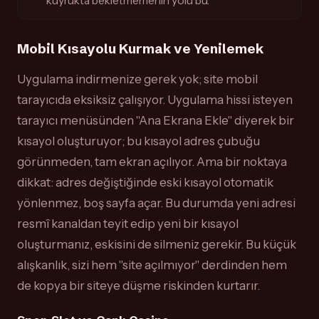
kuyrukta bekletmemenin yolu bu.
Mobil Kısayolu Kurmak ve Yenilemek
Uygulama indirmenize gerek yok; site mobil
tarayıcıda eksiksiz çalışıyor. Uygulama hissi isteyen
tarayıcı menüsünden "Ana Ekrana Ekle" diyerek bir
kısayol oluşturuyor; bu kısayol adres çubuğu
görünmeden, tam ekran açılıyor. Ama bir noktaya
dikkat: adres değiştiğinde eski kısayol otomatik
yönlenmez, boş sayfa açar. Bu durumda yeni adresi
resmî kanaldan teyit edip yeni bir kısayol
oluşturmanız, eskisini de silmeniz gerekir. Bu küçük
alışkanlık, sizi hem "site açılmıyor" derdinden hem
de kopya bir siteye düşme riskinden kurtarır.