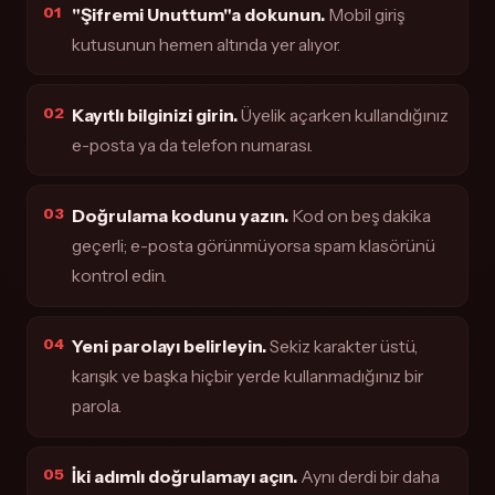
"Şifremi Unuttum"a dokunun.
Mobil giriş
kutusunun hemen altında yer alıyor.
Kayıtlı bilginizi girin.
Üyelik açarken kullandığınız
e-posta ya da telefon numarası.
Doğrulama kodunu yazın.
Kod on beş dakika
geçerli; e-posta görünmüyorsa spam klasörünü
kontrol edin.
Yeni parolayı belirleyin.
Sekiz karakter üstü,
karışık ve başka hiçbir yerde kullanmadığınız bir
parola.
İki adımlı doğrulamayı açın.
Aynı derdi bir daha