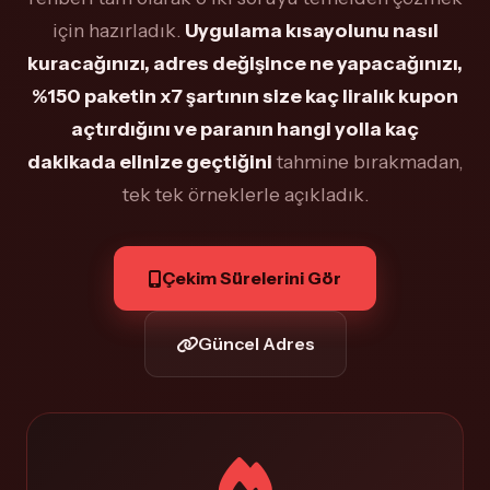
için hazırladık.
Uygulama kısayolunu nasıl
kuracağınızı, adres değişince ne yapacağınızı,
%150 paketin x7 şartının size kaç liralık kupon
açtırdığını ve paranın hangi yolla kaç
dakikada elinize geçtiğini
tahmine bırakmadan,
tek tek örneklerle açıkladık.
Çekim Sürelerini Gör
Güncel Adres