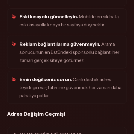
Eski kısayolu güncelleyin.
Mobilde en sık hata,
eski kısayolla kopya bir sayfaya düşmektir.
Reklam bağlantılarına güvenmeyin.
Arama
sonucunun en üstündeki sponsorlu bağlantı her
zaman gerçek siteye götürmez.
Emin değilseniz sorun.
Canlı destek adres
teyidi için var; tahmine güvenmek her zaman daha
pahalıya patlar.
Adres Değişim Geçmişi