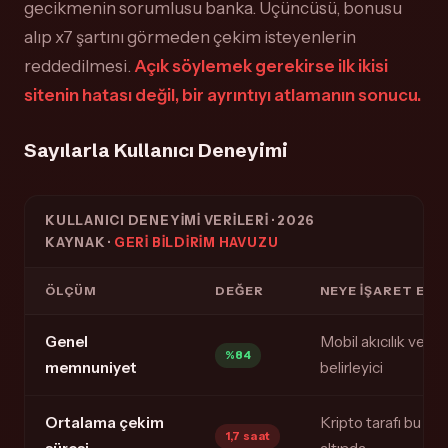
gecikmenin sorumlusu banka. Üçüncüsü, bonusu
alıp x7 şartını görmeden çekim isteyenlerin
reddedilmesi.
Açık söylemek gerekirse ilk ikisi
sitenin hatası değil, bir ayrıntıyı atlamanın sonucu.
Sayılarla Kullanıcı Deneyimi
KULLANICI DENEYIMI VERILERI · 2026
KAYNAK ·
GERI BILDIRIM HAVUZU
ÖLÇÜM
DEĞER
NEYE IŞARET EDI
Genel
Mobil akıcılık ve ö
%84
memnuniyet
belirleyici
Ortalama çekim
Kripto tarafı bu or
1,7 saat