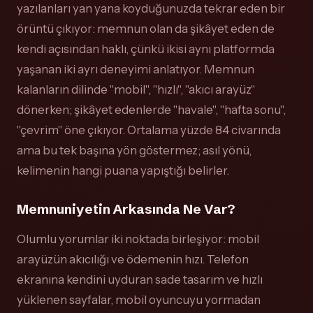
yazılanları yan yana koyduğunuzda tekrar eden bir
örüntü çıkıyor: memnun olan da şikâyet eden de
kendi açısından haklı, çünkü ikisi aynı platformda
yaşanan iki ayrı deneyimi anlatıyor. Memnun
kalanların dilinde "mobil", "hızlı", "akıcı arayüz"
dönerken; şikâyet edenlerde "havale", "hafta sonu",
"çevrim" öne çıkıyor. Ortalama yüzde 84 civarında
ama bu tek başına yön göstermez; asıl yönü,
kelimenin hangi puana yapıştığı belirler.
Memnuniyetin Arkasında Ne Var?
Olumlu yorumlar iki noktada birleşiyor: mobil
arayüzün akıcılığı ve ödemenin hızı. Telefon
ekranına kendini uyduran sade tasarım ve hızlı
yüklenen sayfalar, mobil oyuncuyu yormadan