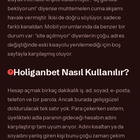
bekliyorum" diyense muhtemelen cuma akşamı
havale vermiştir. İkisi de doğru söylüyor, sadece
farklı kanaldan. Mobil yorumlarında da benzer bir
durum var: "site açılmıyor" diyenlerin çoğu, adres
değiştiğinde eski kısayolu yenilemediği için boş
sayfayla karşılaşmış oluyor.
Holiganbet Nasıl Kullanılır?
Hesap açmak birkaç dakikalık iş: ad, soyad, e-posta,
telefon ve bir parola. Ancak burada gelişigüzel
doldurulacak tek satır yok. Para çekerken sistem,
üyelikteki adla paranın gideceği hesabın adını
karşılaştırıp tam uyum arıyor. Adını kısaltan ya da
soyadını yanlış giren kişi bunu çoğu zaman çekim