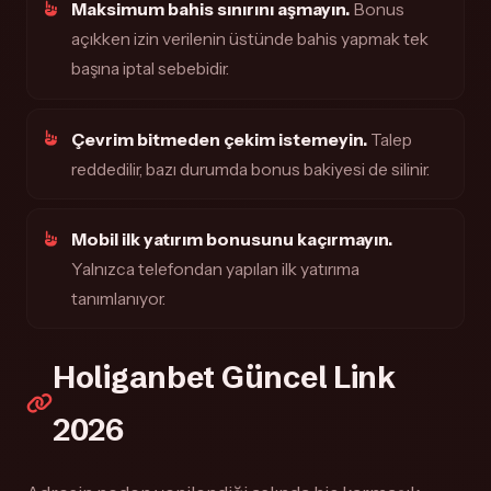
Maksimum bahis sınırını aşmayın.
Bonus
açıkken izin verilenin üstünde bahis yapmak tek
başına iptal sebebidir.
Çevrim bitmeden çekim istemeyin.
Talep
reddedilir, bazı durumda bonus bakiyesi de silinir.
Mobil ilk yatırım bonusunu kaçırmayın.
Yalnızca telefondan yapılan ilk yatırıma
tanımlanıyor.
Holiganbet Güncel Link
2026