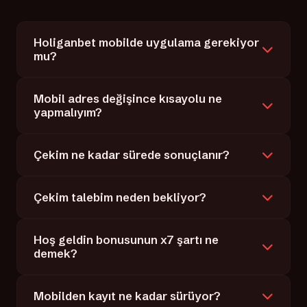
Holiganbet mobilde uygulama gerekiyor
mu?
Hayır. Site mobil tarayıcıda tüm işlevleriyle açılıyor,
Mobil adres değişince kısayolu ne
arayüz ekran boyutuna göre kendini ayarlıyor.
yapmalıyım?
Uygulama deneyimi isteyenler tarayıcı
menüsünden "Ana Ekrana Ekle" ile bir kısayol
Eski kısayol yeni adrese otomatik yönlenmez; boş
Çekim ne kadar sürede sonuçlanır?
oluşturabilir; bu kısayol uygulama gibi tam ekran
ya da hatalı sayfa açabilir. Yeni adresi resmî duyuru
açılır. Adres değiştiğinde yalnızca o kısayolu
kanalından teyit edin, mobil tarayıcıda açın ve "Ana
Belgesi onaylı hesaplarda kripto çekimi çoğunlukla
güncellemek yetiyor.
Çekim talebim neden bekliyor?
Ekrana Ekle" ile yeni kısayolu oluşturun. Eski
15-40 dakika, e-cüzdan 30-60 dakika, Papara 1-3
kısayolu silin; böylece yanlışlıkla kopya bir siteye
saat aralığında sonuçlanıyor. Banka havalesi
Askıda kalan taleplerin hemen hepsi üç sebepten
gitme riskini de ortadan kaldırırsınız.
Hoş geldin bonusunun x7 şartı ne
bankanın açık olduğu saatlere bağlı çalıştığı için bir
birine bağlanıyor: bonus çevrimi kapanmamıştır,
demek?
iş gününe kadar uzayabiliyor. İlk çekimde belge
kimlik doğrulaması eksiktir ya da paranın gideceği
incelemesi de araya girdiğinden birkaç saatlik pay
hesabın adı üyelik adınızla tam uyuşmamaktadır.
Hoş geldin paketi ilk yatırımınızın yüzde 150'si kadar
bırakın.
Mobilden kayıt ne kadar sürüyor?
Üçü de tamamsa talep sırası geldiğinde otomatik
kredi ekliyor, üst sınırı 6.000 TL. Çevrim katsayısı