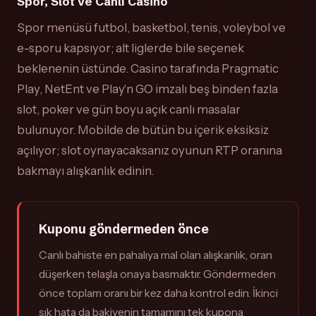
Spor, Slot ve Canlı Casino
Spor menüsü futbol, basketbol, tenis, voleybol ve
e-sporu kapsıyor; alt liglerde bile seçenek
beklenenin üstünde. Casino tarafında Pragmatic
Play, NetEnt ve Play'n GO imzalı beş binden fazla
slot, poker ve gün boyu açık canlı masalar
bulunuyor. Mobilde de bütün bu içerik eksiksiz
açılıyor; slot oynayacaksanız oyunun RTP oranına
bakmayı alışkanlık edinin.
Kuponu göndermeden önce
Canlı bahiste en pahalıya mal olan alışkanlık, oran
düşerken telaşla onaya basmaktır. Göndermeden
önce toplam oranı bir kez daha kontrol edin. İkinci
sık hata da bakiyenin tamamını tek kupona