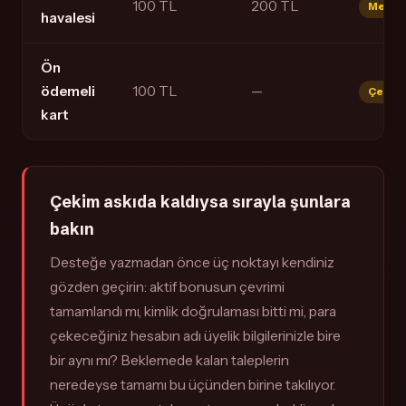
100 TL
200 TL
Mesai 
havalesi
Ön
ödemeli
100 TL
—
Çekim
kart
Çekim askıda kaldıysa sırayla şunlara
bakın
Desteğe yazmadan önce üç noktayı kendiniz
gözden geçirin: aktif bonusun çevrimi
tamamlandı mı, kimlik doğrulaması bitti mi, para
çekeceğiniz hesabın adı üyelik bilgilerinizle bire
bir aynı mı? Beklemede kalan taleplerin
neredeyse tamamı bu üçünden birine takılıyor.