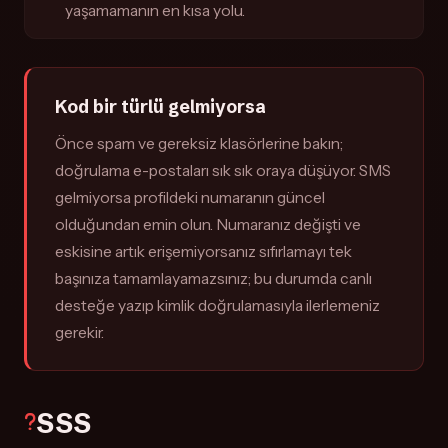
yaşamamanın en kısa yolu.
Kod bir türlü gelmiyorsa
Önce spam ve gereksiz klasörlerine bakın;
doğrulama e-postaları sık sık oraya düşüyor. SMS
gelmiyorsa profildeki numaranın güncel
olduğundan emin olun. Numaranız değişti ve
eskisine artık erişemiyorsanız sıfırlamayı tek
başınıza tamamlayamazsınız; bu durumda canlı
desteğe yazıp kimlik doğrulamasıyla ilerlemeniz
gerekir.
SSS