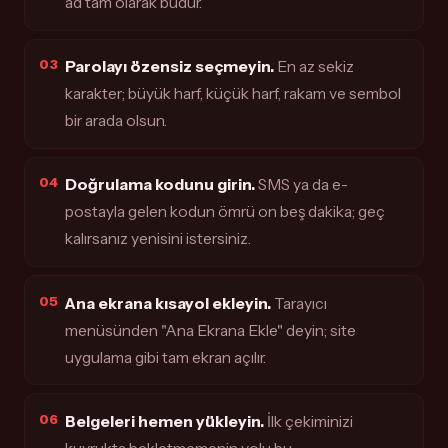
ad tam olarak budur.
Parolayı özensiz seçmeyin.
En az sekiz
karakter; büyük harf, küçük harf, rakam ve sembol
bir arada olsun.
Doğrulama kodunu girin.
SMS ya da e-
postayla gelen kodun ömrü on beş dakika; geç
kalırsanız yenisini istersiniz.
Ana ekrana kısayol ekleyin.
Tarayıcı
menüsünden "Ana Ekrana Ekle" deyin; site
uygulama gibi tam ekran açılır.
Belgeleri hemen yükleyin.
İlk çekiminizi