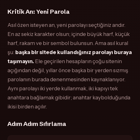
Kritik An: Yeni Parola
Asıl özen isteyen an, yeni parolayı seçtiğiniz andır.
En az sekiz karakter olsun; içinde büyük harf, küçük
harf, rakam ve bir sembol bulunsun. Ama asıl kural
şu:
başka bir sitede kullandığınız parolayı buraya
taşımayın.
Ele geçirilen hesapların çoğu sitenin
açığından değil, yıllar önce başka bir yerden sızmış
parolanın burada denenmesinden kaynaklanıyor.
Aynı parolayı iki yerde kullanmak, iki kapıyı tek
anahtara bağlamak gibidir; anahtar kaybolduğunda
ikisi birden açılır.
Adım Adım Sıfırlama