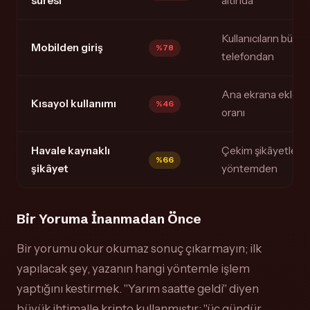
süresi
altında
Kullanıcıların büyü
Mobilden giriş
%78
telefondan
Ana ekrana ekleyen
Kısayol kullanımı
%46
oranı
Havale kaynaklı
Çekim şikâyetlerin
%66
şikâyet
yöntemden
Bir Yoruma İnanmadan Önce
Bir yorumu okur okumaz sonuç çıkarmayın; ilk
yapılacak şey, yazanın hangi yöntemle işlem
yaptığını kestirmek. "Yarım saatte geldi" diyen
büyük ihtimalle kripto kullanmıştır; "üç gündür