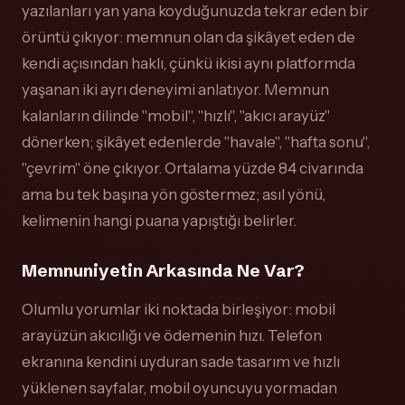
yazılanları yan yana koyduğunuzda tekrar eden bir
örüntü çıkıyor: memnun olan da şikâyet eden de
kendi açısından haklı, çünkü ikisi aynı platformda
yaşanan iki ayrı deneyimi anlatıyor. Memnun
kalanların dilinde "mobil", "hızlı", "akıcı arayüz"
dönerken; şikâyet edenlerde "havale", "hafta sonu",
"çevrim" öne çıkıyor. Ortalama yüzde 84 civarında
ama bu tek başına yön göstermez; asıl yönü,
kelimenin hangi puana yapıştığı belirler.
Memnuniyetin Arkasında Ne Var?
Olumlu yorumlar iki noktada birleşiyor: mobil
arayüzün akıcılığı ve ödemenin hızı. Telefon
ekranına kendini uyduran sade tasarım ve hızlı
yüklenen sayfalar, mobil oyuncuyu yormadan