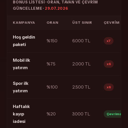
BONUS LISTESI · ORAN, TAVAN VE ÇEVRIM
GÜNCELLEME ·
29.07.2026
KAMPANYA
ORAN
ÜST SINIR
ÇEVRIM
Hoş geldin
%150
6.000 TL
x7
paketi
Mobil ilk
%75
2.000 TL
x6
yatırım
Spor ilk
%100
2.500 TL
x6
yatırım
Haftalık
kayıp
%20
3.000 TL
Çevrimsiz
iadesi