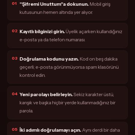
"Şifremi Unuttum"a dokunun.
Mobil giriş
kutusunun hemen altında yer alıyor.
Kayıtlı bilginizi girin.
Üyelik açarken kullandığınız
e-posta ya da telefon numarası.
Doğrulama kodunu yazın.
Kod on beş dakika
geçerli; e-posta görünmüyorsa spam klasörünü
kontrol edin.
Yeni parolayı belirleyin.
Sekiz karakter üstü,
karışık ve başka hiçbir yerde kullanmadığınız bir
parola.
İki adımlı doğrulamayı açın.
Aynı derdi bir daha