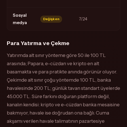
Sosyal
Gü
7/24
Değişken
medya
duy
Para Yatırma ve Çekme
Yatırımda alt sınır yönteme göre 50 ile 100 TL
arasında; Papara, e-cüzdan ve kripto en alt
basamakta ve para pratikte anında görünür oluyor.
Çekimde alt sınır çoğu yöntemde 100 TL, banka
havalesinde 200 TL; günlük tavan standart üyelerde
45.000 TL. Süre farkını doğuran platform değil,
kanalın kendisi: kripto ve e-cüzdan banka mesaisine
bakmıyor, havale ise doğrudan ona bağlı. Cuma
akşamı verilen havale talimatının pazartesiye