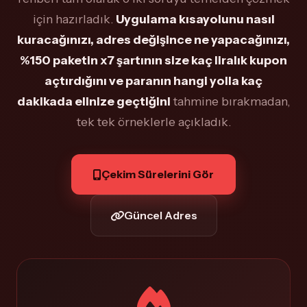
için hazırladık.
Uygulama kısayolunu nasıl
kuracağınızı, adres değişince ne yapacağınızı,
%150 paketin x7 şartının size kaç liralık kupon
açtırdığını ve paranın hangi yolla kaç
dakikada elinize geçtiğini
tahmine bırakmadan,
tek tek örneklerle açıkladık.
Çekim Sürelerini Gör
Güncel Adres